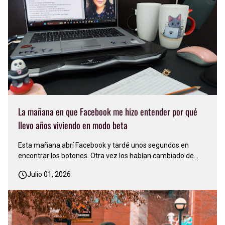
La mañana en que Facebook me hizo entender por qué
llevo años viviendo en modo beta
Esta mañana abrí Facebook y tardé unos segundos en
encontrar los botones. Otra vez los habían cambiado de
lugar. Sonreí y pensé: 'Facebook nunca deja de actualizarse,
Julio 01, 2026
nunca se conforma. Siempre está cambiando algo'…
Apenas me acostumbré a una versión y ya llegó otra…
Justo en ese mo…