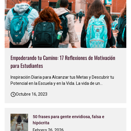
Empoderando tu Camino: 17 Reflexiones de Motivación
para Estudiantes
Inspiración Diaria para Alcanzar tus Metas y Descubrir tu
Potencial en la Escuela y en la Vida. La vida de un
estudiante es un viaje emocionante pero a menudo
Octubre 16, 2023
desafiante. La búsqueda del conocimiento, el crecimiento
personal y el éxito académico puede sentirse abrumadora
en momentos. Sin emba…
50 frases para gente envidiosa, falsa e
hipócrita
Febrero 26, 2026