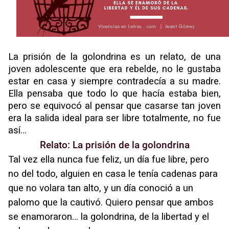
Descubre qué tipo de inteligencia tienes. #TEST #INFOGRAFÍA
Hazlo en 7 pasos: Autoanálisis ¿Cómo se hace?
Cómo empezar como creadora de contenido en Facebook (y que te paguen por hacerlo)
La prisión de la golondrina es un relato, de una
joven adolescente que era rebelde, no le gustaba
estar en casa y siempre contradecía a su madre.
Ella pensaba que todo lo que hacía estaba bien,
pero se equivocó al pensar que casarse tan joven
era la salida ideal para ser libre totalmente, no fue
así…
Relato: La prisión de la golondrina
Tal vez ella nunca fue feliz, un día fue libre, pero
no del todo, alguien en casa le tenía cadenas para
que no volara tan alto, y un día conoció a un
palomo que la cautivó. Quiero pensar que ambos
se enamoraron… la golondrina, de la libertad y el