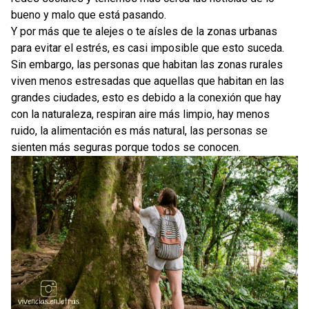
89 #FrasesPositivas para motivar tu día📌Frases de motivación que inspiran👌
bueno y malo que está pasando.
Y por más que te alejes o te aísles de la zonas urbanas
131 imágenes con reflexiones sobre decepción, soledad y tristeza
para evitar el estrés, es casi imposible que esto suceda.
Sin embargo, las personas que habitan las zonas rurales
Hazlo en 7 pasos: Autoanálisis ¿Cómo se hace?
viven menos estresadas que aquellas que habitan en las
grandes ciudades, esto es debido a la conexión que hay
con la naturaleza, respiran aire más limpio, hay menos
ruido, la alimentación es más natural, las personas se
sienten más seguras porque todos se conocen.