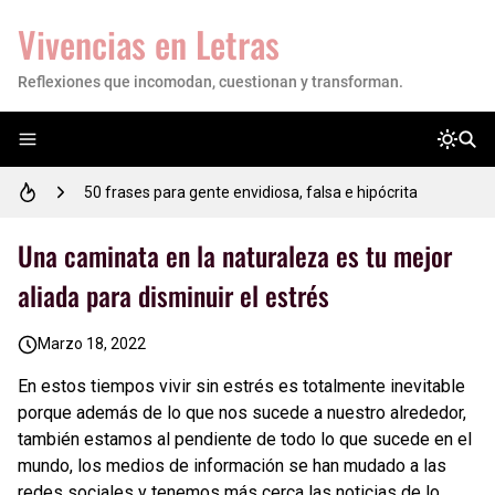
Vivencias en Letras
Reflexiones que incomodan, cuestionan y transforman.
Empoderando tu Camino: 17 Reflexiones de Motivación para Estudiantes
50 frases para gente envidiosa, falsa e hipócrita
53 FRASES sabias importantes para reflexionar tu vida
Una caminata en la naturaleza es tu mejor
aliada para disminuir el estrés
50 frases motivadoras para comenzar el día con energía y actitud positiva
Marzo 18, 2022
✎Reflexión para un estudiante✍
En estos tiempos vivir sin estrés es totalmente inevitable
20 Lindas Portadas para Facebook con Frases para Reflexionar
porque además de lo que nos sucede a nuestro alrededor,
también estamos al pendiente de todo lo que sucede en el
💜 Mujer, tú vales mucho: este es el recordatorio que necesitabas hoy
mundo, los medios de información se han mudado a las
redes sociales y tenemos más cerca las noticias de lo