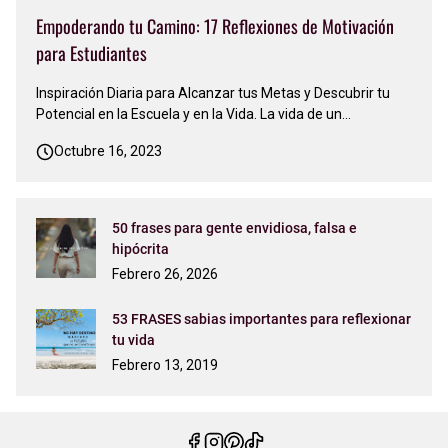
Empoderando tu Camino: 17 Reflexiones de Motivación
para Estudiantes
Inspiración Diaria para Alcanzar tus Metas y Descubrir tu
Potencial en la Escuela y en la Vida. La vida de un
estudiante es un viaje emocionante pero a menudo
Octubre 16, 2023
desafiante. La búsqueda del conocimiento, el crecimiento
personal y el éxito académico puede sentirse abrumadora
en momentos. Sin emba…
50 frases para gente envidiosa, falsa e
hipócrita
Febrero 26, 2026
53 FRASES sabias importantes para reflexionar
tu vida
Febrero 13, 2019