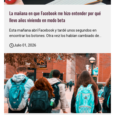
La mañana en que Facebook me hizo entender por qué
llevo años viviendo en modo beta
Esta mañana abrí Facebook y tardé unos segundos en
encontrar los botones. Otra vez los habían cambiado de
lugar. Sonreí y pensé: 'Facebook nunca deja de actualizarse,
Julio 01, 2026
nunca se conforma. Siempre está cambiando algo'…
Apenas me acostumbré a una versión y ya llegó otra…
Justo en ese mo…