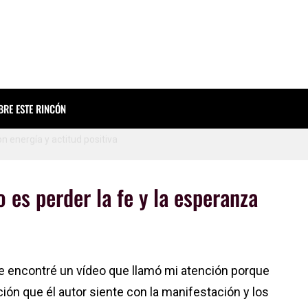
tivación para Estudiantes
ta
BRE ESTE RINCÓN
 energía y actitud positiva
 tu vida
EST #INFOGRAFÍA
 es perder la fe y la esperanza
rio que necesitabas hoy
 encontré un vídeo que llamó mi atención porque
para Reflexionar
ción que él autor siente con la manifestación y los
 Facebook (y que te paguen por hacerlo)