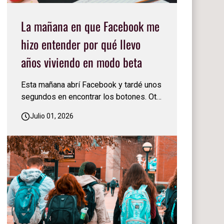
La mañana en que Facebook me
hizo entender por qué llevo
años viviendo en modo beta
Esta mañana abrí Facebook y tardé unos
segundos en encontrar los botones. Otra
vez los habían cambiado de lugar. Sonreí
Julio 01, 2026
y pensé: 'Facebook nunca deja de
actualizarse, nunca se conforma.
Siempre está cambiando algo'… Apenas
me acostumbré a una versión y ya llegó
otra… Justo en ese mo…