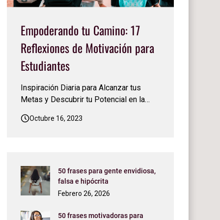
Empoderando tu Camino: 17
Reflexiones de Motivación para
Estudiantes
Inspiración Diaria para Alcanzar tus
Metas y Descubrir tu Potencial en la
Escuela y en la Vida. La vida de un
Octubre 16, 2023
estudiante es un viaje emocionante pero
a menudo desafiante. La búsqueda del
conocimiento, el crecimiento personal y
el éxito académico puede sentirse
abrumadora en momentos. Sin emba…
50 frases para gente envidiosa,
falsa e hipócrita
Febrero 26, 2026
50 frases motivadoras para