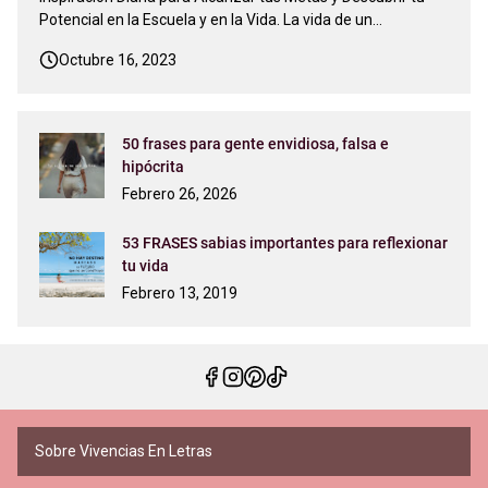
Potencial en la Escuela y en la Vida. La vida de un
estudiante es un viaje emocionante pero a menudo
Octubre 16, 2023
desafiante. La búsqueda del conocimiento, el crecimiento
personal y el éxito académico puede sentirse abrumadora
en momentos. Sin emba…
50 frases para gente envidiosa, falsa e
hipócrita
Febrero 26, 2026
53 FRASES sabias importantes para reflexionar
tu vida
Febrero 13, 2019
Sobre Vivencias En Letras