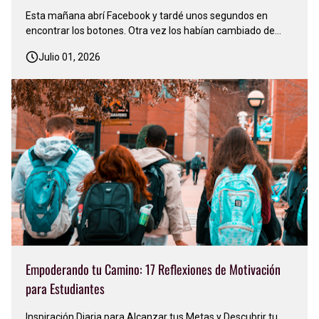
Esta mañana abrí Facebook y tardé unos segundos en
encontrar los botones. Otra vez los habían cambiado de
lugar. Sonreí y pensé: 'Facebook nunca deja de actualizarse,
Julio 01, 2026
nunca se conforma. Siempre está cambiando algo'…
Apenas me acostumbré a una versión y ya llegó otra…
Justo en ese mo…
Empoderando tu Camino: 17 Reflexiones de Motivación
para Estudiantes
Inspiración Diaria para Alcanzar tus Metas y Descubrir tu