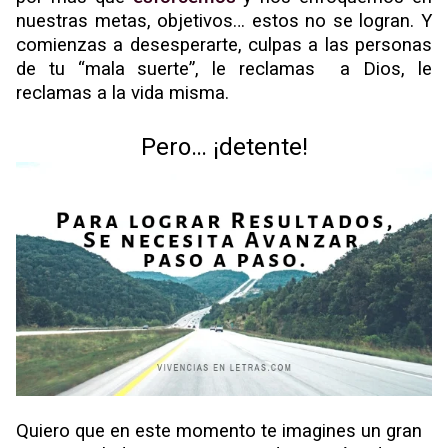
Descubre qué tipo de inteligencia tienes. #TEST #INFOGRAFÍA
nuestras metas, objetivos… estos no se logran. Y
comienzas a desesperarte, culpas a las personas
Hazlo en 7 pasos: Autoanálisis ¿Cómo se hace?
de tu “mala suerte”, le reclamas a Dios, le
reclamas a la vida misma.
Cómo empezar como creadora de contenido en Facebook (y que te paguen por hacerlo)
Pero… ¡detente!
Quiero que en este momento te imagines un gran