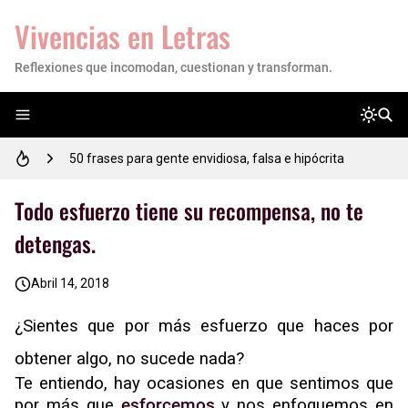
Vivencias en Letras
Reflexiones que incomodan, cuestionan y transforman.
Empoderando tu Camino: 17 Reflexiones de Motivación para Estudiantes
50 frases para gente envidiosa, falsa e hipócrita
53 FRASES sabias importantes para reflexionar tu vida
Todo esfuerzo tiene su recompensa, no te
detengas.
50 frases motivadoras para comenzar el día con energía y actitud positiva
Abril 14, 2018
💜 Mujer, tú vales mucho: este es el recordatorio que necesitabas hoy
¿Sientes que por más esfuerzo que haces por
✎Reflexión para un estudiante✍
obtener algo, no sucede nada?
20 Lindas Portadas para Facebook con Frases para Reflexionar
Te entiendo, hay
ocasiones en que sentimos que
por más que
esforcemos
y nos enfoquemos en