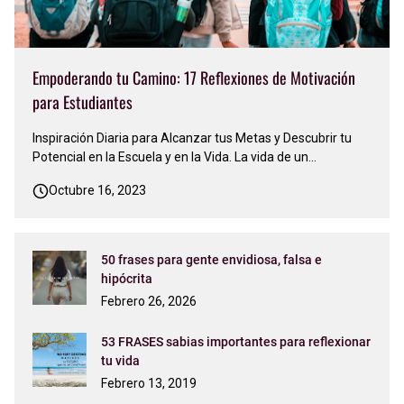
Empoderando tu Camino: 17 Reflexiones de Motivación
para Estudiantes
Inspiración Diaria para Alcanzar tus Metas y Descubrir tu
Potencial en la Escuela y en la Vida. La vida de un
estudiante es un viaje emocionante pero a menudo
Octubre 16, 2023
desafiante. La búsqueda del conocimiento, el crecimiento
personal y el éxito académico puede sentirse abrumadora
en momentos. Sin emba…
50 frases para gente envidiosa, falsa e
hipócrita
Febrero 26, 2026
53 FRASES sabias importantes para reflexionar
tu vida
Febrero 13, 2019