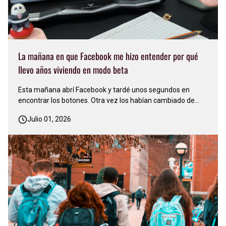
La mañana en que Facebook me hizo entender por qué
llevo años viviendo en modo beta
Esta mañana abrí Facebook y tardé unos segundos en
encontrar los botones. Otra vez los habían cambiado de
lugar. Sonreí y pensé: 'Facebook nunca deja de actualizarse,
Julio 01, 2026
nunca se conforma. Siempre está cambiando algo'…
Apenas me acostumbré a una versión y ya llegó otra…
Justo en ese mo…