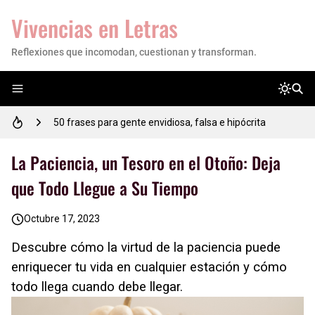
Vivencias en Letras
Reflexiones que incomodan, cuestionan y transforman.
Empoderando tu Camino: 17 Reflexiones de Motivación para Estudiantes
50 frases para gente envidiosa, falsa e hipócrita
53 FRASES sabias importantes para reflexionar tu vida
50 frases motivadoras para comenzar el día con energía y actitud positiva
La Paciencia, un Tesoro en el Otoño: Deja
que Todo Llegue a Su Tiempo
💜 Mujer, tú vales mucho: este es el recordatorio que necesitabas hoy
Octubre 17, 2023
✎Reflexión para un estudiante✍
Descubre cómo la virtud de la paciencia puede
20 Lindas Portadas para Facebook con Frases para Reflexionar
enriquecer tu vida en cualquier estación y cómo
89 #FrasesPositivas para motivar tu día📌Frases de motivación que inspiran👌
todo llega cuando debe llegar.