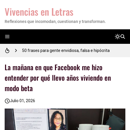
Vivencias en Letras
Reflexiones que incomodan, cuestionan y transforman.
Empoderando tu Camino: 17 Reflexiones de Motivación para Estudiantes
50 frases para gente envidiosa, falsa e hipócrita
50 frases motivadoras para comenzar el día con energía y actitud positiva
La mañana en que Facebook me hizo
entender por qué llevo años viviendo en
53 FRASES sabias importantes para reflexionar tu vida
modo beta
✎Reflexión para un estudiante✍
Julio 01, 2026
Descubre qué tipo de inteligencia tienes. #TEST #INFOGRAFÍA
💜 Mujer, tú vales mucho: este es el recordatorio que necesitabas hoy