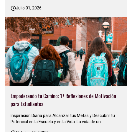
lugar. Sonreí y pensé: 'Facebook nunca deja de actualizarse,
Julio 01, 2026
nunca se conforma. Siempre está cambiando algo'…
Apenas me acostumbré a una versión y ya llegó otra…
Justo en ese mo…
Empoderando tu Camino: 17 Reflexiones de Motivación
para Estudiantes
Inspiración Diaria para Alcanzar tus Metas y Descubrir tu
Potencial en la Escuela y en la Vida. La vida de un
estudiante es un viaje emocionante pero a menudo