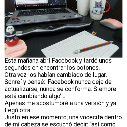
20 Lindas Portadas para Facebook con Frases para Reflexionar
Cómo empezar como creadora de contenido en Facebook (y que te paguen por hacerlo)
Reflexión de la vida en primavera: florecer no es cambiar de identidad
Esta mañana abrí Facebook y tardé unos
segundos en encontrar los botones.
Otra vez los habían cambiado de lugar.
Sonreí y pensé: 'Facebook nunca deja de
actualizarse, nunca se conforma. Siempre
está cambiando algo'…
Apenas me acostumbré a una versión y ya
llegó otra…
Justo en ese momento, una vocecita dentro
de mi cabeza se escuchó decir: “así como