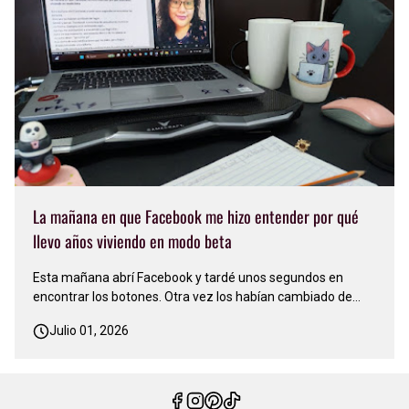
La mañana en que Facebook me hizo entender por qué
llevo años viviendo en modo beta
Esta mañana abrí Facebook y tardé unos segundos en
encontrar los botones. Otra vez los habían cambiado de
lugar. Sonreí y pensé: 'Facebook nunca deja de actualizarse,
Julio 01, 2026
nunca se conforma. Siempre está cambiando algo'…
Apenas me acostumbré a una versión y ya llegó otra…
Justo en ese mo…