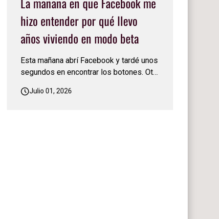
La mañana en que Facebook me
hizo entender por qué llevo
años viviendo en modo beta
Esta mañana abrí Facebook y tardé unos
segundos en encontrar los botones. Otra
vez los habían cambiado de lugar. Sonreí
Julio 01, 2026
y pensé: 'Facebook nunca deja de
actualizarse, nunca se conforma.
Siempre está cambiando algo'… Apenas
me acostumbré a una versión y ya llegó
otra… Justo en ese mo…