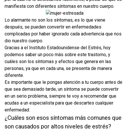
20 Lindas Portadas para Facebook con Frases para Reflexionar
manifiesta con diferentes síntomas en nuestro cuerpo.
89 #FrasesPositivas para motivar tu día📌Frases de motivación que inspiran👌
Lo alarmante no son los síntomas, es lo que viene
después, se pueden convertir en enfermedades
La primavera no florece en todas partes: una reflexión sobre renacer sin fecha fija
complicadas por haber ignorado cada advertencia que nos
dio nuestro cuerpo.
Gracias a el Instituto Estadounidense del Estrés, hoy
podemos saber un poco más sobre este trastorno, y
cuáles son los síntomas y efectos que genera en las
personas, ya que en cada una, se presenta de manera
diferente.
Es importante que le pongas atención a tu cuerpo antes de
que sea demasiado tarde, un síntoma se puede convertir
en un serio problema, siempre te voy a recomendar que
acudas a un especialista para que descartes cualquier
enfermedad.
¿Cuáles son esos síntomas más comunes que
son causados por altos niveles de estrés?