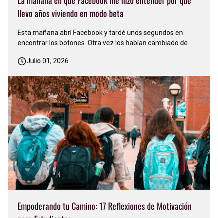
La mañana en que Facebook me hizo entender por qué
llevo años viviendo en modo beta
Esta mañana abrí Facebook y tardé unos segundos en
encontrar los botones. Otra vez los habían cambiado de
lugar. Sonreí y pensé: 'Facebook nunca deja de actualizarse,
Julio 01, 2026
nunca se conforma. Siempre está cambiando algo'…
Apenas me acostumbré a una versión y ya llegó otra…
Justo en ese mo…
Empoderando tu Camino: 17 Reflexiones de Motivación