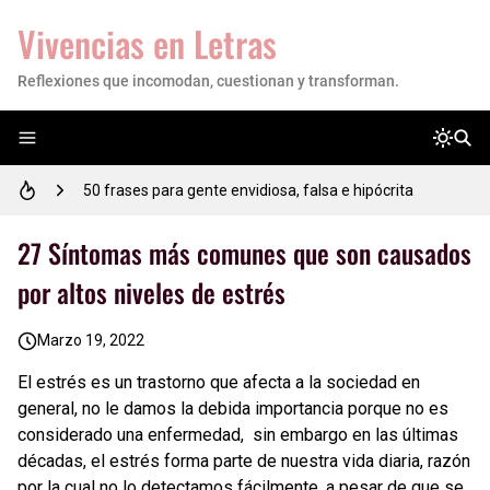
Vivencias en Letras
Reflexiones que incomodan, cuestionan y transforman.
Empoderando tu Camino: 17 Reflexiones de Motivación para Estudiantes
50 frases para gente envidiosa, falsa e hipócrita
53 FRASES sabias importantes para reflexionar tu vida
27 Síntomas más comunes que son causados
por altos niveles de estrés
50 frases motivadoras para comenzar el día con energía y actitud positiva
Marzo 19, 2022
✎Reflexión para un estudiante✍
El estrés es un trastorno que afecta a la sociedad en
131 imágenes con reflexiones sobre decepción, soledad y tristeza
general, no le damos la debida importancia porque no es
considerado una enfermedad, sin embargo en las últimas
💜 Mujer, tú vales mucho: este es el recordatorio que necesitabas hoy
décadas, el estrés forma parte de nuestra vida diaria, razón
por la cual no lo detectamos fácilmente, a pesar de que se