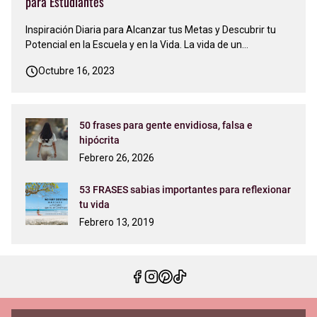
para Estudiantes
Inspiración Diaria para Alcanzar tus Metas y Descubrir tu
Potencial en la Escuela y en la Vida. La vida de un
estudiante es un viaje emocionante pero a menudo
Octubre 16, 2023
desafiante. La búsqueda del conocimiento, el crecimiento
personal y el éxito académico puede sentirse abrumadora
en momentos. Sin emba…
50 frases para gente envidiosa, falsa e
hipócrita
Febrero 26, 2026
53 FRASES sabias importantes para reflexionar
tu vida
Febrero 13, 2019