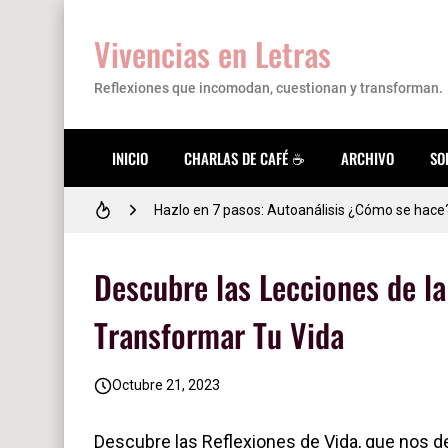
💜 Mujer, tú vales mucho: este es el recordato
Vivencias en Letras
✎Reflexión para un estudiante✍
Reflexiones que incomodan, cuestionan y transforman.
20 Lindas Portadas para Facebook con Frases 
INICIO
CHARLAS DE CAFÉ ☕
ARCHIVO
SO
Descubre qué tipo de inteligencia tienes. #T
Hazlo en 7 pasos: Autoanálisis ¿Cómo se hace
Cómo empezar como creadora de contenido en
Descubre las Lecciones de la 
Transformar Tu Vida
Octubre 21, 2023
Descubre las Reflexiones de Vida, que nos deja