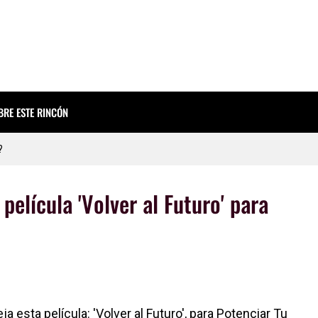
rio que necesitabas hoy
para Reflexionar
BRE ESTE RINCÓN
EST #INFOGRAFÍA
?
 Facebook (y que te paguen por hacerlo)
película 'Volver al Futuro' para
 esta película: 'Volver al Futuro', para Potenciar Tu