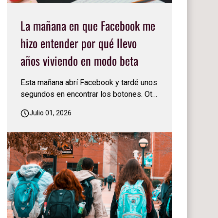
La mañana en que Facebook me
hizo entender por qué llevo
años viviendo en modo beta
Esta mañana abrí Facebook y tardé unos
segundos en encontrar los botones. Otra
vez los habían cambiado de lugar. Sonreí
Julio 01, 2026
y pensé: 'Facebook nunca deja de
actualizarse, nunca se conforma.
Siempre está cambiando algo'… Apenas
me acostumbré a una versión y ya llegó
otra… Justo en ese mo…