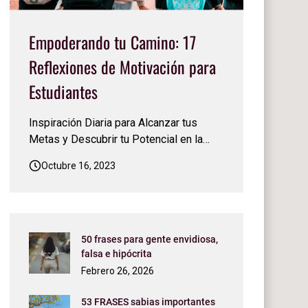
Empoderando tu Camino: 17
Reflexiones de Motivación para
Estudiantes
Inspiración Diaria para Alcanzar tus
Metas y Descubrir tu Potencial en la
Escuela y en la Vida. La vida de un
Octubre 16, 2023
estudiante es un viaje emocionante pero
a menudo desafiante. La búsqueda del
conocimiento, el crecimiento personal y
el éxito académico puede sentirse
abrumadora en momentos. Sin emba…
50 frases para gente envidiosa,
falsa e hipócrita
Febrero 26, 2026
53 FRASES sabias importantes